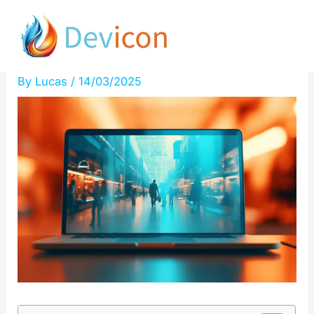
Skip
vos réponses plus précises
to
!
content
By
Lucas
/
14/03/2025