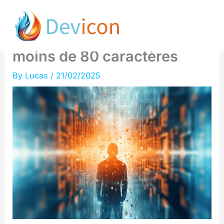
Skip
Solutions rapides pour les
to
problèmes de favicon en
content
moins de 80 caractères
By
Lucas
/
21/02/2025