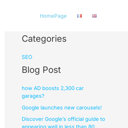
HomePage
Categories
SEO
Blog Post
how AD boosts 2,300 car
garages?
Google launches new carousels!
Discover Google’s official guide to
appearing well in less than 80