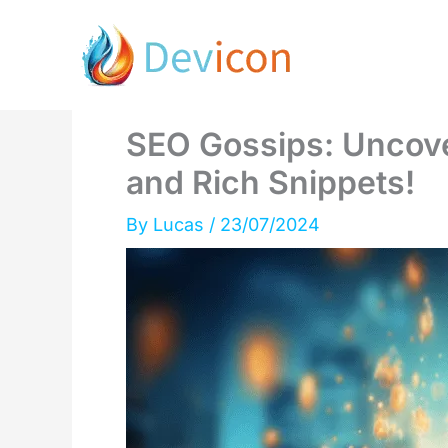
Skip
to
content
SEO Gossips: Uncove
and Rich Snippets!
By
Lucas
/
23/07/2024