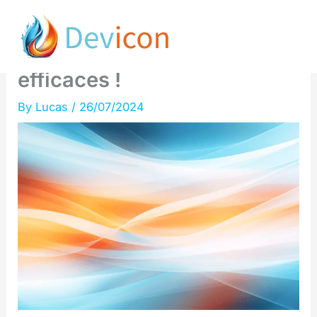
Skip
Optimisez votre métrique
to
INP en suivant ces clés
content
efficaces !
By
Lucas
/
26/07/2024