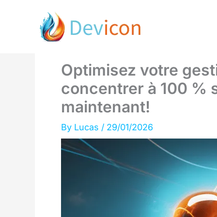
Skip
to
content
Optimisez votre gest
concentrer à 100 % s
maintenant!
By
Lucas
/
29/01/2026