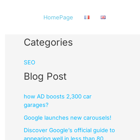
HomePage
Categories
SEO
Blog Post
how AD boosts 2,300 car
garages?
Google launches new carousels!
Discover Google’s official guide to
appearing well in less than 80