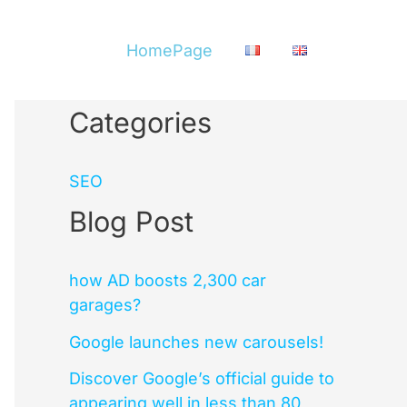
HomePage
Categories
SEO
Blog Post
how AD boosts 2,300 car
garages?
Google launches new carousels!
Discover Google’s official guide to
appearing well in less than 80