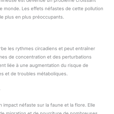
lumineuse est devenue un problème croissant
e monde. Les effets néfastes de cette pollution
de plus en plus préoccupants.
urbe les rythmes circadiens et peut entraîner
mes de concentration et des perturbations
ent liée à une augmentation du risque de
es et de troubles métaboliques.
e
impact néfaste sur la faune et la flore. Elle
 de migration et de nourriture de nombreuses