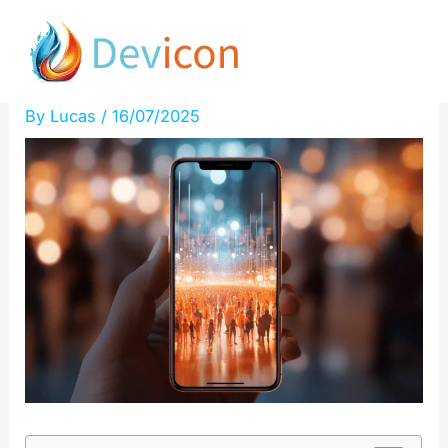
Skip
Google révolutionne avec le
to
Graph Foundation Model !
content
By
Lucas
/
16/07/2025