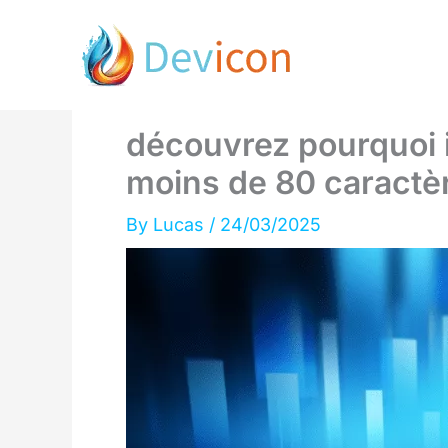
Skip
to
content
découvrez pourquoi i
moins de 80 caractè
By
Lucas
/
24/03/2025