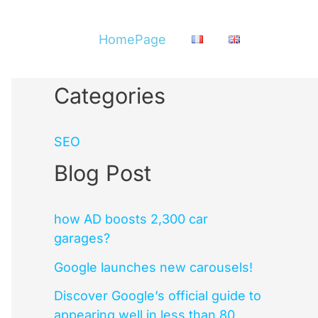
HomePage
Categories
SEO
Blog Post
how AD boosts 2,300 car
garages?
Google launches new carousels!
Discover Google’s official guide to
appearing well in less than 80