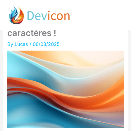
Skip
découvrez le redoutable AI
to
Mode en moins de 80
content
caractères !
By
Lucas
/
06/03/2025