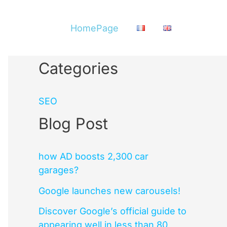
HomePage
Categories
SEO
Blog Post
how AD boosts 2,300 car
garages?
Google launches new carousels!
Discover Google’s official guide to
appearing well in less than 80