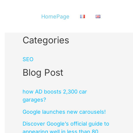
HomePage
Categories
SEO
Blog Post
how AD boosts 2,300 car
garages?
Google launches new carousels!
Discover Google’s official guide to
appearing well in less than 80