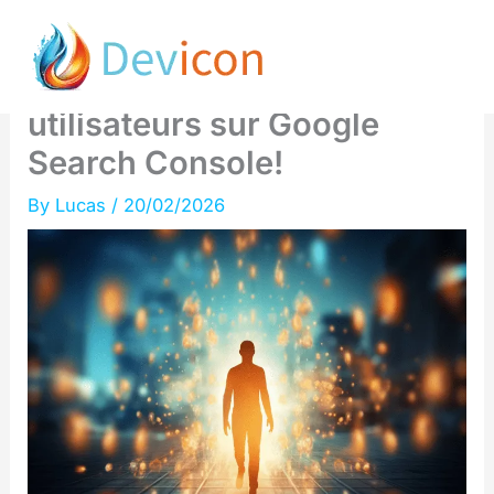
Skip
Configuration boostée à l’IA
to
disponible pour tous les
content
utilisateurs sur Google
Search Console!
By
Lucas
/
20/02/2026