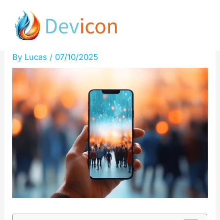
Skip
Boostez votre LCP pour un
to
SEO explosif !
content
By
Lucas
/
07/10/2025