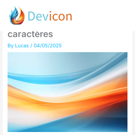
Skip
Benchmark, reporting, FAQ
to
automatisés en moins de 80
content
caractères
By
Lucas
/
04/05/2025