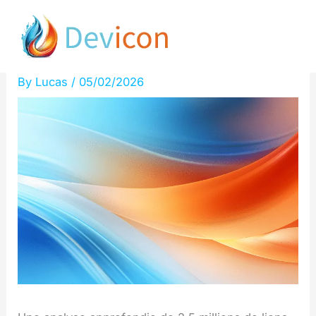
Skip
analyse de 2,5 millions de
to
liens internes!
content
By
Lucas
/
05/02/2026