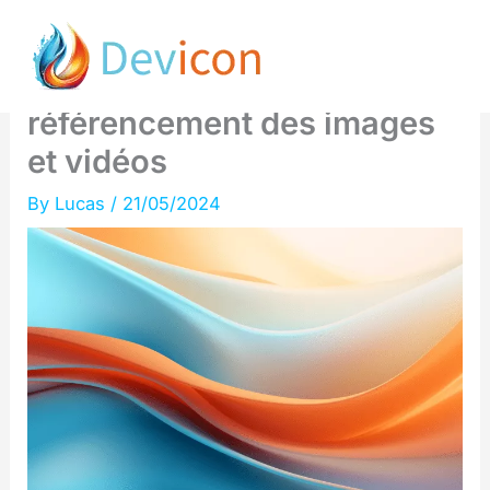
Skip
2 robots révolutionnaires
to
pour booster le
content
référencement des images
et vidéos
By
Lucas
/
21/05/2024