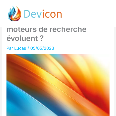
Aller
SEO et intelligence
au
artificielle : comment les
contenu
moteurs de recherche
évoluent ?
Par
Lucas
/
05/05/2023