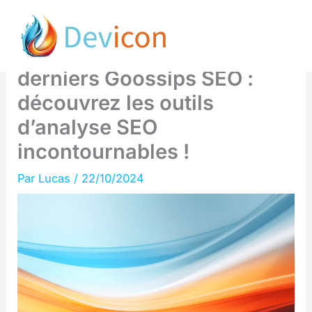
Aller
Booster votre
au
référencement avec les
contenu
derniers Goossips SEO :
découvrez les outils
d’analyse SEO
incontournables !
Par
Lucas
/
22/10/2024