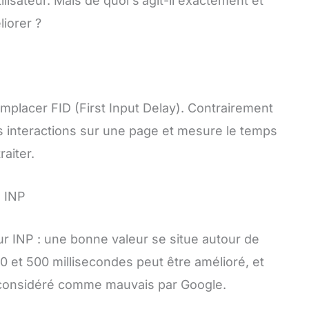
ilisateur. Mais de quoi s’agit-il exactement et
iorer ?
emplacer FID (First Input Delay). Contrairement
s interactions sur une page et mesure le temps
aiter.
e INP
ur INP : une bonne valeur se situe autour de
0 et 500 millisecondes peut être amélioré, et
 considéré comme mauvais par Google.