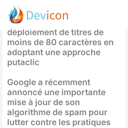
Aller
Mise à jour du Spam de juin
au
2024 : Google met fin au
contenu
déploiement de titres de
moins de 80 caractères en
adoptant une approche
putaclic
Google a récemment
annoncé une importante
mise à jour de son
algorithme de spam pour
lutter contre les pratiques