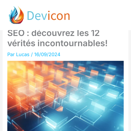
Aller
Maxime Doki-Thonon révèle
au
les secrets du netlinking en
contenu
SEO : découvrez les 12
vérités incontournables!
Par
Lucas
/
16/09/2024