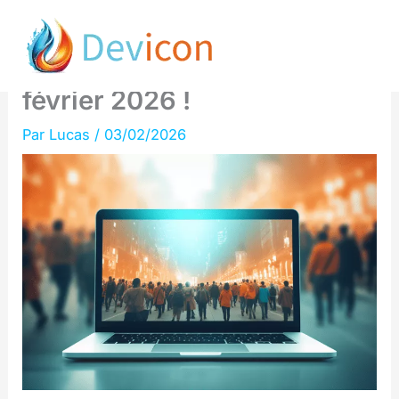
Aller
Le retour de la SEO Garden
au
Party : save the date le 19
contenu
février 2026 !
Par
Lucas
/
03/02/2026