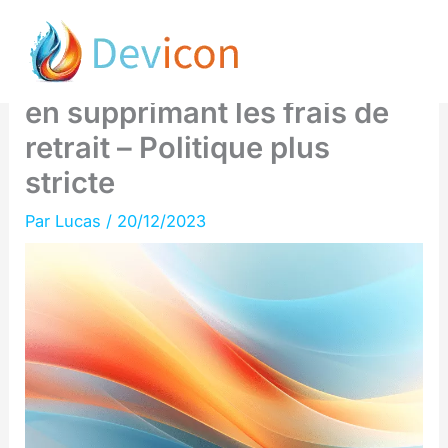
Aller
Google renforce sa lutte
au
contre les images explicites
contenu
en supprimant les frais de
retrait – Politique plus
stricte
Par
Lucas
/
20/12/2023