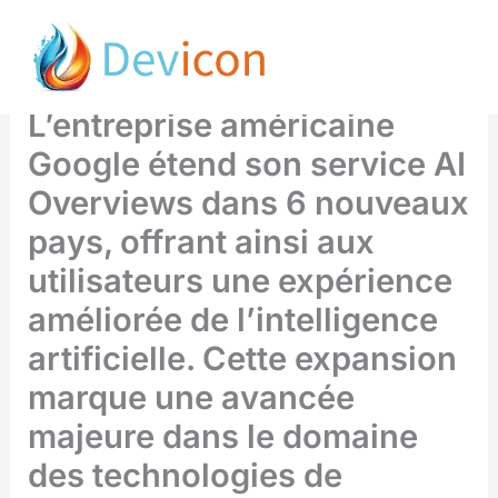
Aller
Google lance ses AI
au
Overviews dans 6 pays !
contenu
L’entreprise américaine
Google étend son service AI
Overviews dans 6 nouveaux
pays, offrant ainsi aux
utilisateurs une expérience
améliorée de l’intelligence
artificielle. Cette expansion
marque une avancée
majeure dans le domaine
des technologies de