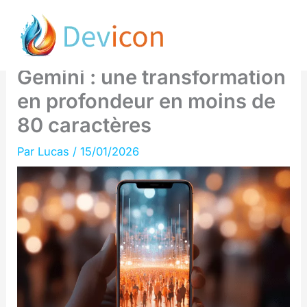
Aller
Google et Apple s’allient
au
pour révolutionner Siri avec
contenu
Gemini : une transformation
en profondeur en moins de
80 caractères
Par
Lucas
/
15/01/2026