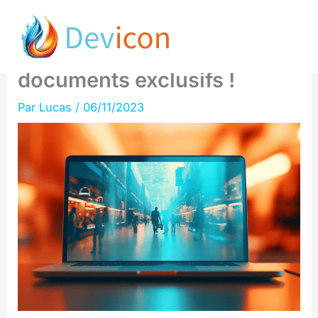
Aller
Google dévoile 7 secrets
au
chocs du ranking :
contenu
documents exclusifs !
Par
Lucas
/
06/11/2023