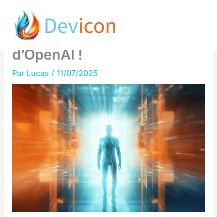
Aller
Google Chrome menacé par
au
le nouveau navigateur IA
contenu
d’OpenAI !
Par
Lucas
/
11/07/2025