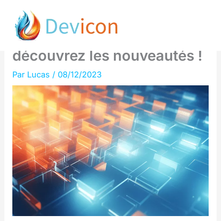
Aller
Google achève sa dernière
au
mise à jour de Reviews :
contenu
découvrez les nouveautés !
Par
Lucas
/
08/12/2023