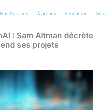
Nos Services
À propos
Fondateur
Nous
AI : Sam Altman décrète
pend ses projets