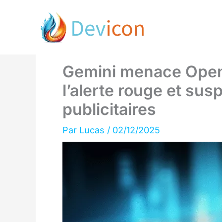
Aller
au
contenu
Gemini menace Open
l’alerte rouge et sus
publicitaires
Par
Lucas
/
02/12/2025