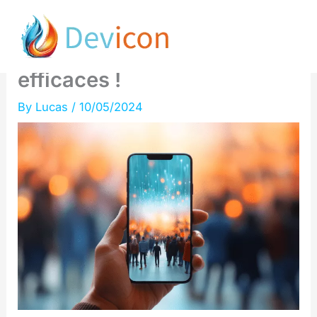
Skip
Améliore tes résultats en
to
écrivant des prompts
content
efficaces !
By
Lucas
/
10/05/2024