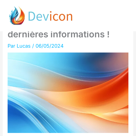
Aller
Données structurées de
au
produits : Découvrez les
contenu
dernières informations !
Par
Lucas
/
06/05/2024