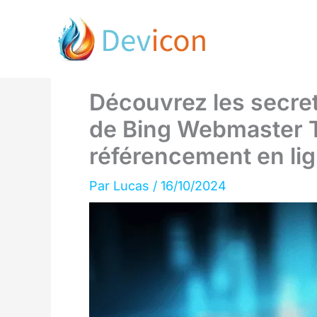
Aller
au
contenu
Découvrez les secret
de Bing Webmaster T
référencement en li
Par
Lucas
/
16/10/2024