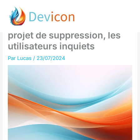
Aller
Cookies tiers de Chrome :
au
Google abandonne son
contenu
projet de suppression, les
utilisateurs inquiets
Par
Lucas
/
23/07/2024