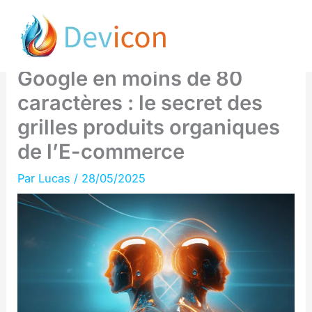
Aller
Comment être en tête des
au
résultats de recherche
contenu
Google en moins de 80
caractères : le secret des
grilles produits organiques
de l’E-commerce
Par
Lucas
/
28/05/2025