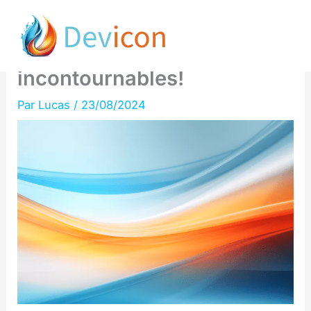
Aller
Boostez votre site avec les
au
9 plugins SEO WordPress
contenu
incontournables!
Par
Lucas
/
23/08/2024