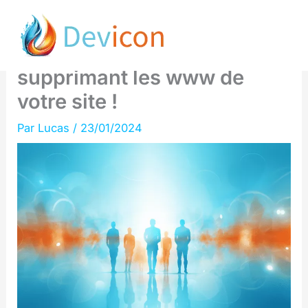
Aller
Boostez votre
au
référencement en
contenu
supprimant les www de
votre site !
Par
Lucas
/
23/01/2024