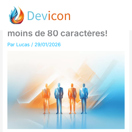
Aller
Bloquez vos contenus sur
au
Google AI Overviews en
contenu
moins de 80 caractères!
Par
Lucas
/
29/01/2026