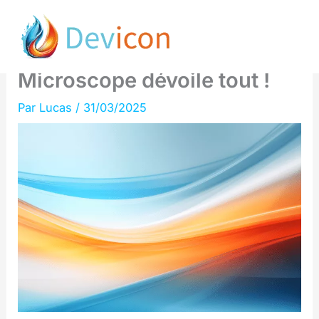
Aller
Anthropic révèle : Claude
au
pense-t-il vraiment ?
contenu
Microscope dévoile tout !
Par
Lucas
/
31/03/2025