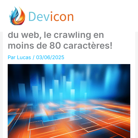
Aller
AI Overviews: API
au
d’indexation et saturation
contenu
du web, le crawling en
moins de 80 caractères!
Par
Lucas
/
03/06/2025